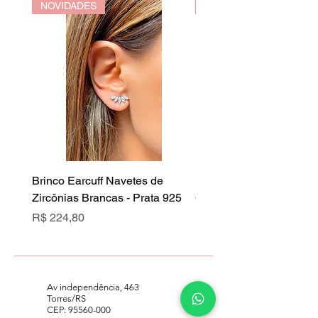
NOVIDADES
NOVIDADES
Brinco Earcuff Navetes de
Brinco Earcuff Navetes 
Zircônias Brancas - Prata 925
Cristal Rubi - Prata 925
Preço
Preço
R$ 224,80
R$ 224,80
Av independência, 463
Torres/RS
CEP:
95560-000