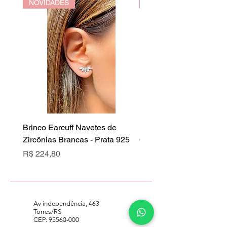
NOVIDADES
NOVIDADES
Brinco Earcuff Navetes de
Brinco Earcuff Navetes 
Zircônias Brancas - Prata 925
Cristal Rubi - Prata 925
Preço
Preço
R$ 224,80
R$ 224,80
Av independência, 463
Torres/RS
CEP:
95560-000