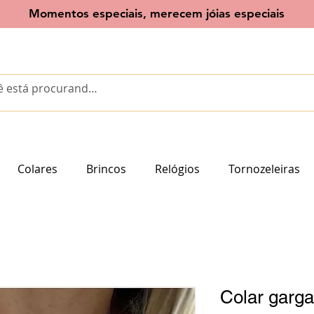
Momentos especiais, merecem jóias especiais
Colares
Brincos
Relógios
Tornozeleiras
Colar garga