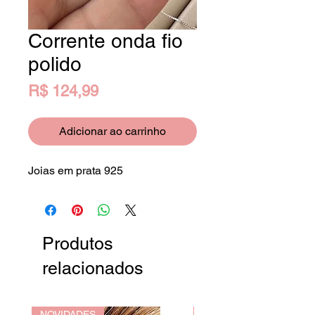
Corrente onda fio
polido
Preço
R$ 124,99
Adicionar ao carrinho
Joias em prata 925
Produtos
relacionados
NOVIDADES
NOVIDADES