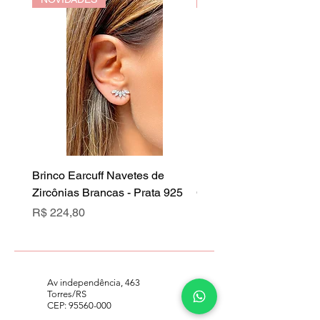
Brinco Earcuff Navetes de
Brinco Earcuff Navetes 
Zircônias Brancas - Prata 925
Cristal Rubi - Prata 925
Preço
Preço
R$ 224,80
R$ 224,80
Av independência, 463
Torres/RS
CEP:
95560-000