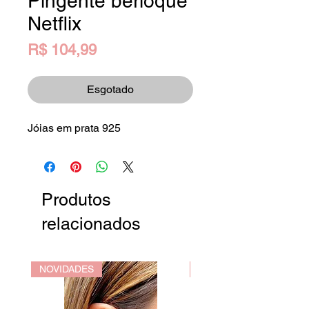
Pingente berloque
Netflix
Preço
R$ 104,99
Esgotado
Jóias em prata 925
Produtos
relacionados
NOVIDADES
NOVIDADES