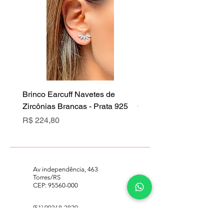
Brinco Earcuff Navetes de
Brinco Earcuff Navetes 
Zircônias Brancas - Prata 925
Cristal Rubi - Prata 925
Preço
Preço
R$ 224,80
R$ 224,80
Av independência, 463
Torres/RS
CEP:
95560-000
(51) 99368-2829