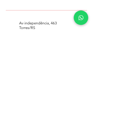
Av independência, 463
Torres/RS
CEP:
95560-000
(51) 99368-2829
lindaprataa925@gmail.com
Home
Contato
Política de Devolução: Para garantir
uma troca ou devolução, o produto
deve estar com a etiqueta original e
não apresentar sinais de uso.
Qualquer avaria decorrente do uso
pode resultar na recusa da
devolução.