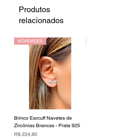
Produtos
relacionados
NOVIDADES
NOVIDADES
Brinco Earcuff Navetes de
Brinco Earcuff Navetes 
Zircônias Brancas - Prata 925
Cristal Rubi - Prata 925
Preço
Preço
R$ 224,80
R$ 224,80