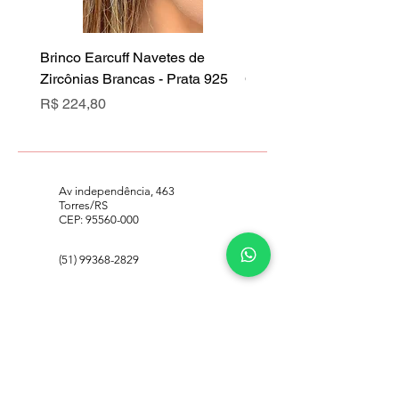
Brinco Earcuff Navetes de
Brinco Earcuff Navetes 
Zircônias Brancas - Prata 925
Cristal Rubi - Prata 925
Preço
Preço
R$ 224,80
R$ 224,80
Av independência, 463
Torres/RS
CEP:
95560-000
(51) 99368-2829
lindaprataa925@gmail.com
Home
Contato