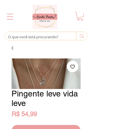
Pingente leve vida
leve
Preço
R$ 54,99