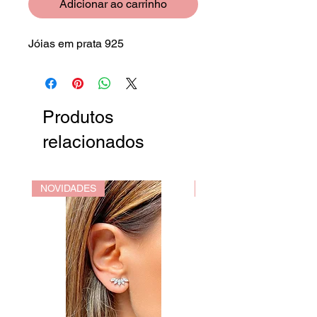
Adicionar ao carrinho
Jóias em prata 925
Produtos
relacionados
NOVIDADES
NOVIDADES