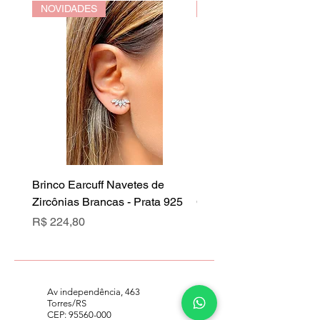
NOVIDADES
NOVIDADES
Brinco Earcuff Navetes de
Brinco Earcuff Navetes 
Zircônias Brancas - Prata 925
Cristal Rubi - Prata 925
Preço
Preço
R$ 224,80
R$ 224,80
Av independência, 463
Torres/RS
CEP:
95560-000