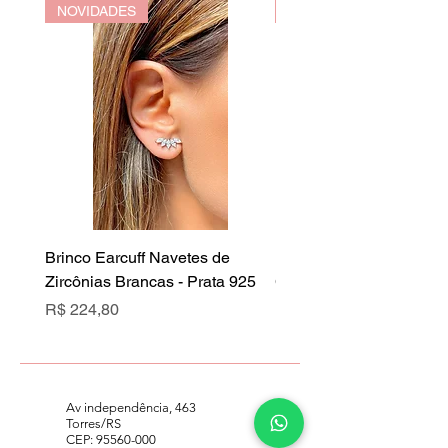
NOVIDADES
NOVIDADES
Brinco Earcuff Navetes de
Brinco Earcuff Navetes 
Zircônias Brancas - Prata 925
Cristal Rubi - Prata 925
Preço
Preço
R$ 224,80
R$ 224,80
Av independência, 463
Torres/RS
CEP:
95560-000