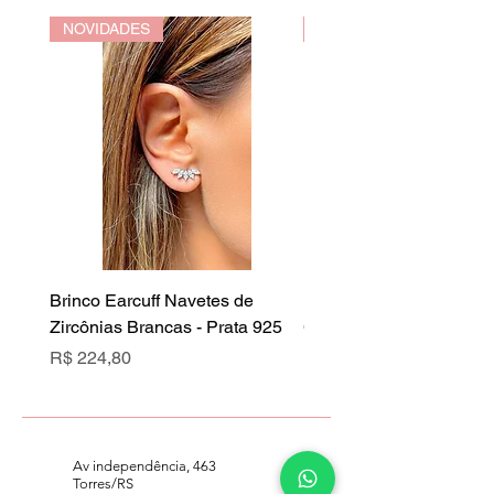
NOVIDADES
NOVIDADES
Brinco Earcuff Navetes de
Brinco Earcuff Navetes 
Zircônias Brancas - Prata 925
Cristal Rubi - Prata 925
Preço
Preço
R$ 224,80
R$ 224,80
Av independência, 463
Torres/RS