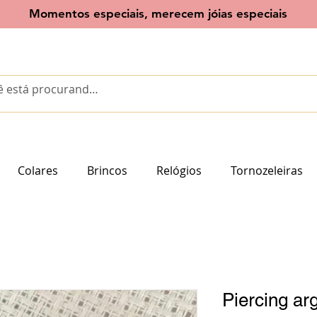
Momentos especiais, merecem jóias especiais
Colares
Brincos
Relógios
Tornozeleiras
Piercing ar